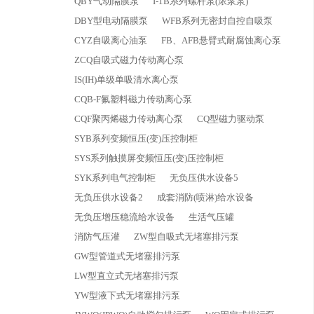
QBY气动隔膜泵
I-1B系列螺杆泵(浓浆泵)
DBY型电动隔膜泵
WFB系列无密封自控自吸泵
CYZ自吸离心油泵
FB、AFB悬臂式耐腐蚀离心泵
ZCQ自吸式磁力传动离心泵
IS(IH)单级单吸清水离心泵
CQB-F氟塑料磁力传动离心泵
CQF聚丙烯磁力传动离心泵
CQ型磁力驱动泵
SYB系列变频恒压(变)压控制柜
SYS系列触摸屏变频恒压(变)压控制柜
SYK系列电气控制柜
无负压供水设备5
无负压供水设备2
成套消防(喷淋)给水设备
无负压增压稳流给水设备
生活气压罐
消防气压灌
ZW型自吸式无堵塞排污泵
GW型管道式无堵塞排污泵
LW型直立式无堵塞排污泵
YW型液下式无堵塞排污泵