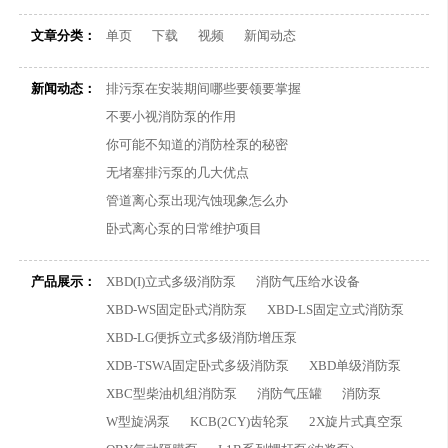
文章分类：
单页
下载
视频
新闻动态
新闻动态：
排污泵在安装期间哪些要领要掌握
不要小视消防泵的作用
你可能不知道的消防栓泵的秘密
无堵塞排污泵的几大优点
管道离心泵出现汽蚀现象怎么办
卧式离心泵的日常维护项目
产品展示：
XBD(I)立式多级消防泵
消防气压给水设备
XBD-WS固定卧式消防泵
XBD-LS固定立式消防泵
XBD-LG便拆立式多级消防增压泵
XDB-TSWA固定卧式多级消防泵
XBD单级消防泵
XBC型柴油机组消防泵
消防气压罐
消防泵
W型旋涡泵
KCB(2CY)齿轮泵
2X旋片式真空泵