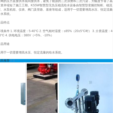
管网的压力直接供水或间接供水，避免了能源的二次浪费和二次污染，大幅度节省了基
投资并缩短了施工工期。KSSW智慧型无负压稳流给水设备由智慧型变频控制柜、稳流
罐、水泵机组、仪表、阀门及管路、基座等组成，适用于一切需要增高水压、恒定流量
给水系统。
产品特点
境条件 1. 环境温度：5-40℃ 2. 空气相对湿度：≤85%（20±5℃时） 3. 介质温度：4
0℃ 4. 供电电压：380V（+5%、-10%）
产品用途
适用于一切需要增高水压、恒定流量的给水系统。
相关推荐
更多>>