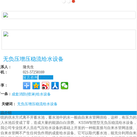
无负压增压稳流给水设备
联系人：
隆先生
手机：
021-57258169
留言咨询
更多信息
分享：
下一条：
成套消防(喷淋)给水设备
关键词：
无负压增压稳流给水设备
产品介绍
传统的供水方式离不开蓄水池，蓄水池中的水一般由自来水管网供给，这样，有压力的
进入水池后变成了零，造成大量的能源白白浪费。 KSSW智慧型无负压稳流给水设备，
是我公司专业技术人员在气压给水设备的基础上开发的一种能直接与自来水管网连接、
对自来水管网不产生任何负作用的成套给水设备。它可以取代蓄水池，能充分利用自来