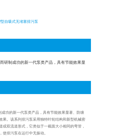
W型自吸式无堵塞排污泵
点而研制成功的新一代泵类产品，具有节能效果显
制成功的新一代泵类产品，具有节能效果显著、防缠
效果。该系列排污泵采用独特叶轮结构和新型机械密
道或双流道形式，它类似于一截面大小相同的弯管，
，使排污泵在运行中无振动。