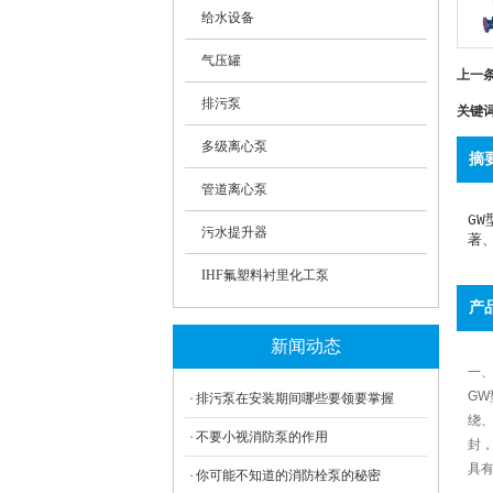
给水设备
气压罐
上一
排污泵
关键
多级离心泵
摘
管道离心泵
G
污水提升器
著
IHF氟塑料衬里化工泵
产
新闻动态
一、
G
排污泵在安装期间哪些要领要掌握
绕
不要小视消防泵的作用
封
具
你可能不知道的消防栓泵的秘密