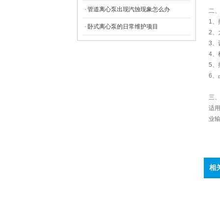
管道离心泵出现汽蚀现象怎么办
二、
1
卧式离心泵的日常维护项目
2、
3
4、
5
6
三、
适
业
相