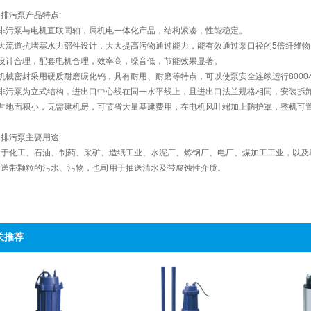
排污泵产品特点:
、排污泵与电机直联同轴，属机电一体化产品，结构紧凑，性能稳定。
大流道抗堵塞水力部件设计，大大提高污物通过能力，能有效通过泵口径的5倍纤维物
、设计合理，配套电机合理，效率高，噪音低，节能效果显著。
机械密封采用硬质耐磨碳化钨，具有耐用、耐磨等特点，可以使泵安全连续运行8000
、排污泵为立式结构，进出口中心线在同一水平线上，且进出口法兰规格相同，安装拆
、占地面积小，无需建机房，可节省大量基建费用；在电机风叶端加上防护罩，整机可
排污泵主要用途:
用于化工、石油、制药、采矿、造纸工业、水泥厂、炼钢厂、电厂、煤加工工业，以及
输送带颗粒的污水、污物，也司用于抽送清水及带腐蚀性介质。
关推荐