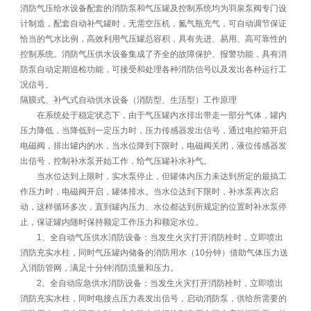
消防气压给水设备配套的消防泵和气压罐及控制系统均为羽泉泵阀专门设
计制造，配套自动补气罐时，无需空压机，氮气瓶充气，可自动调节保证
恰当的气水比例，高效利用气压罐总容积，具有先进、易用、高可靠性的
控制系统。消防气压供水设备集成了齐全的故障保护、报警功能，具有消
防泵自动定期巡检功能，可接受和处理各种消防信号以及发出各种运行工
况信号。
隔膜式、补气式自动供水设备（消防型、生活型）工作原理
在系统处于稳定状态下，由于气压罐内水排出带走一部分气体，罐内
压力降低，当降低到一定压力时，压力传感器发出信号，通过电控箱开启
电磁阀，排出罐内的水，当水位降到下限时，电磁阀关闭，液位传感器发
出信号，控制补水泵开始工作，给气压罐补水补气。
当水位达到上限时，实水泵停止，但罐体内压力未达到所定的最搞工
作压力时，电磁阀开启，罐体排水。当水位达到下限时，补水泵再次启
动，这样循环多次，直到罐内压力、水位都达到所规定的位置时补水泵停
止，保证罐内随时保持额定工作压力和额定水位。
1、全自动气压供水消防设备：当发生火灾打开消防栓时，立即喷出
消防充实水柱，同时气压罐内储备的消防用水（10分钟）借助气体压力送
入消防管网，满足十分钟消防流量和压力。
2、全自动应急供水消防设备：当发生火灾打开消防栓时，立即喷出
消防充实水柱，同时电接点压力表发出信号，启动消防泵，供给所需要的